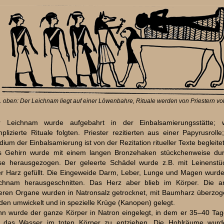
. oben: Der Leichnam liegt auf einer Löwenbahre, Rituale werden von Priestern vo
r Leichnam wurde aufgebahrt in der Einbalsamierungsstätte; w
plizierte Rituale folgten. Priester rezitierten aus einer Papyrusrolle
dium der Einbalsamierung ist von der Rezitation ritueller Texte begleitet
 Gehirn wurde mit einem langen Bronzehaken stückchenweise dur
e herausgezogen. Der geleerte Schädel wurde z.B. mit Leinenstü
r Harz gefüllt. Die Eingeweide Darm, Leber, Lunge und Magen wurd
chnam herausgeschnitten. Das Herz aber blieb im Körper. Die a
eren Organe wurden in Natronsalz getrocknet, mit Baumharz überzog
den umwickelt und in spezielle Krüge (Kanopen) gelegt.
n wurde der ganze Körper in Natron eingelegt, in dem er 35–40 Tag
 das Wasser im toten Körper zu entziehen. Die Hohlräume wurd