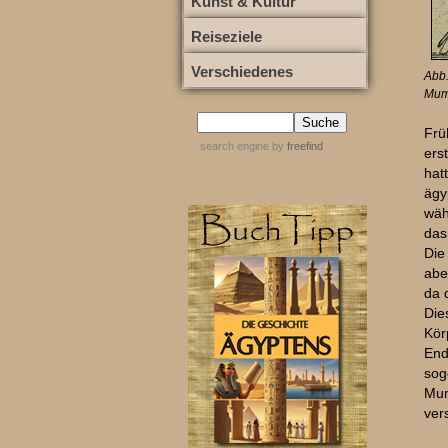
Kunst & Kultur
Reiseziele
Verschiedenes
Abb.
Mumi
Frü
search engine
by
freefind
ers
hat
ägy
wäh
das
Die
abe
da 
Die
Kör
End
so
Mum
ver