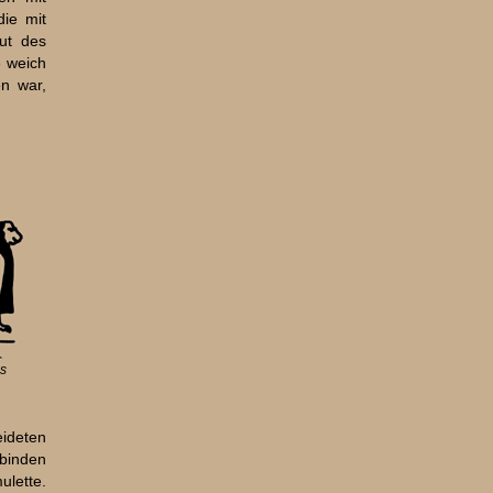
ie mit
ut des
e weich
en war,
ls
ideten
binden
ulette.