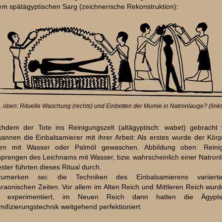
em spätägyptischen Sarg (zeichnerische Rekonstruktion):
. oben: Rituelle Waschung (rechts) und Einbetten der Mumie in Natronlauge? (link
hdem der Tote ins Reinigungszelt (altägyptisch: wabet) gebracht 
annen die Einbalsamierer mit ihrer Arbeit:
Als erstes wurde der Kör
ten mit Wasser oder Palmöl gewaschen. Abbildung oben: Reini
prengen des Leichnams mit Wasser, bzw. wahrscheinlich einer Natron
ester führten dieses Ritual durch.
zumerken sei: die Techniken des Einbalsamierens variier
raonischen Zeiten. Vor allem im Alten Reich und Mittleren Reich wur
el experimentiert, im Neuen Reich dann hatten die Ägypt
ifizierungstechnik weitgehend perfektioniert.