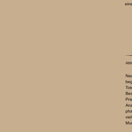
ein
Abb
Nac
beg
To
Bes
Pri
An
pha
vi
Mum