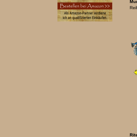
Mum
Rei
Rit