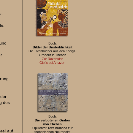
e.
de.
 und
Buch:
Bilder der Unsterblichkeit
Die Totenbücher aus den Königs-
r
Gräbern in Theben
Zur Rezension
Gibt's bei Amazon
rung.
 der
g des
Buch:
Die verbotenen Gräber
von Theben
Opulenter Text-Bildband zur
rei auf
thebanischen Nekropolet