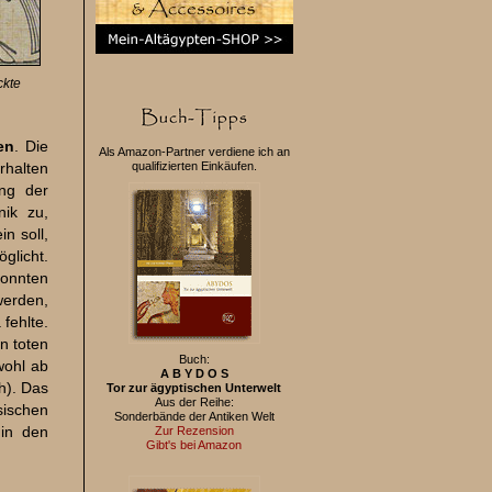
ckte
en
. Die
Als Amazon-Partner verdiene ich an
rhalten
qualifizierten Einkäufen.
ung der
nik zu,
n soll,
glicht.
konnten
werden,
fehlte.
n toten
Buch:
wohl ab
A B Y D O S
h). Das
Tor zur ägyptischen Unterwelt
Aus der
Reihe:
sischen
Sonderbände der Antiken Welt
 in den
Zur Rezension
Gibt's bei Amazon