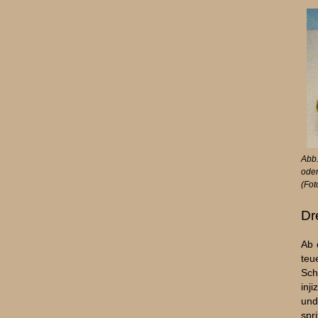
Abb
oder
(Fot
Dr
Ab 
teu
Sch
inj
und
spr